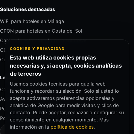
Soluciones destacadas
WiFi para hoteles en Málaga
GPON para hoteles en Costa del Sol
Cableado estructurado para empresas
COOKIES Y PRIVACIDAD
CCTV para comunidades
Esta web utiliza cookies propias
Centralitas VoIP para empresas
necesarias y, si acepta, cookies analíticas
de terceros
Legal y navegación
Usamos cookies técnicas para que la web
Casos de éxito
funcione y recordar su elección. Solo si usted lo
acepta activaremos preferencias opcionales y
Aviso legal
analítica de Google para medir visitas y clics de
Política de privacidad
contacto. Puede aceptar, rechazar o configurar su
Política de cookies
consentimiento en cualquier momento. Más
información en la
política de cookies
.
Configurar cookies